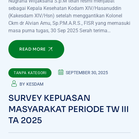
Nugraha Witjaksana S.p.M telah resmi menjabat
sebagai Kepala Kesehatan Kodam XIV/Hasanuddin
(Kakesdam XIV/Hsn) setelah menggantikan Kolonel
Ckm dr Alvian Amu, Sp.P.M.A.R.S., FISR yang memasuki
masa purna tugas, 30 Sep 2025 Serah terima…
READ MORE
SEPTEMBER 30, 2025
TANPA KATEGORI
BY
KESDAM
SURVEY KEPUASAN
MASYARAKAT PERIODE TW III
TA 2025