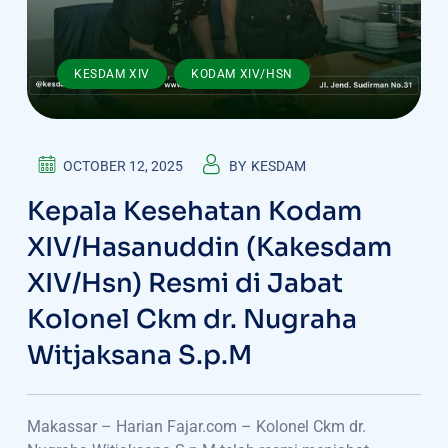
,
KESDAM XIV
KODAM XIV/HSN
OCTOBER 12, 2025
BY
KESDAM
Kepala Kesehatan Kodam
XIV/Hasanuddin (Kakesdam
XIV/Hsn) Resmi di Jabat
Kolonel Ckm dr. Nugraha
Witjaksana S.p.M
Makassar – Harian Fajar.com – Kolonel Ckm dr.