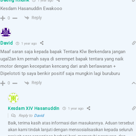
Daeng ithunk
1 year ago
Kesdam Hasanuddin Ewakooo
Reply
0
David
1 year ago
Maaf saran saja kepada bapak Tentara Klw Berkendara jangan
ugal2an krn pernah saya di serempet bapak tentara yang naik
motor dengan kecepatan kencang dari arah berlawanan +
Dipelototi tp saya berikir positif saja mungkin lagi buruburu
Reply
0
Kesdam XIV Hasanuddin
1 year ago
Reply to
David
Baik, terima kasih atas informasi dan masukannya. Aduan tersebut
akan kami tindak lanjuti dengan mensosialisasikan kepada seluruh